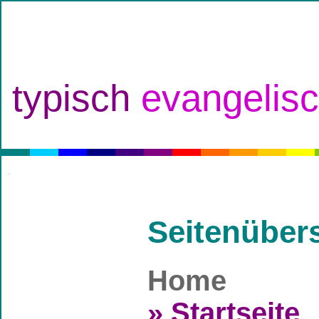
typisch
evangelis
Seitenübers
Home
» Startseite