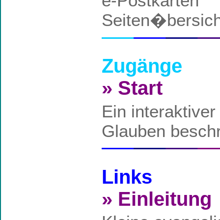
e-Postkarten
Seiten�bersich
Zugänge
» Start
Ein interaktive
Glauben beschr
Links
» Einleitung