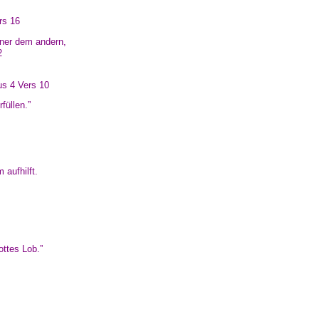
rs 16
iner dem andern,
2
us 4 Vers 10
füllen.”
 aufhilft.
ttes Lob.”