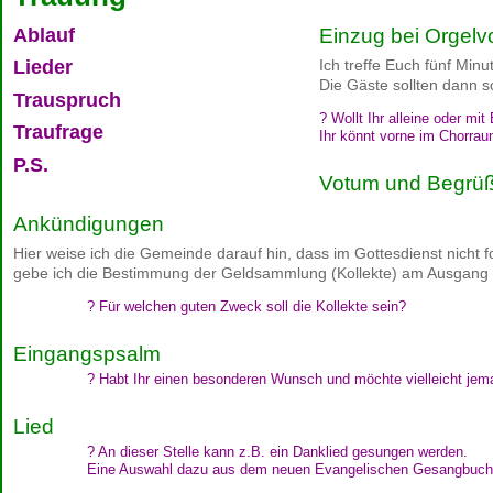
Ablauf
Einzug bei Orgelvo
Ich treffe Euch fünf Minu
Lieder
Die Gäste sollten dann s
Trauspruch
? Wollt Ihr alleine oder mit
Traufrage
Ihr könnt vorne im Chorrau
P.S.
Votum und Begrü
Ankündigungen
Hier weise ich die Gemeinde darauf hin, dass im Gottesdienst nicht 
gebe ich die Bestimmung der Geldsammlung (Kollekte) am Ausgang 
? Für welchen guten Zweck soll die Kollekte sein?
Eingangspsalm
? Habt Ihr einen besonderen Wunsch und möchte vielleicht j
Lied
? An dieser Stelle kann z.B. ein Danklied gesungen werden.
Eine Auswahl dazu aus dem neuen Evangelischen Gesangbuch, fin