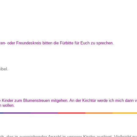
en- oder Freundeskreis bitten die Fürbitte für Euch zu sprechen.
ibel.
ne Kinder zum Blumenstreuen mitgehen. An der Kirchtür werde ich mich dann 
n wollen.
 das in ausreichender Anzahl in unserer Kirche ausliegt. Vielleicht n