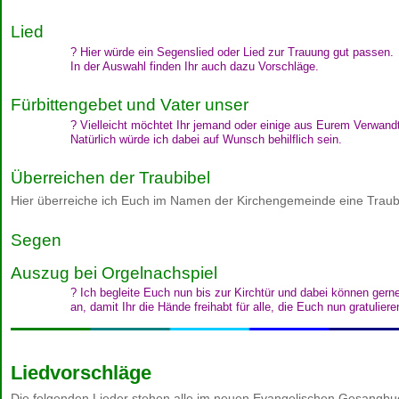
Lied
? Hier würde ein Segenslied oder Lied zur Trauung gut passen.
In der Auswahl finden Ihr auch dazu Vorschläge.
Fürbittengebet und Vater unser
? Vielleicht möchtet Ihr jemand oder einige aus Eurem Verwandt
Natürlich würde ich dabei auf Wunsch behilflich sein.
Überreichen der Traubibel
Hier überreiche ich Euch im Namen der Kirchengemeinde eine Traub
Segen
Auszug bei Orgelnachspiel
? Ich begleite Euch nun bis zur Kirchtür und dabei können ger
an, damit Ihr die Hände freihabt für alle, die Euch nun gratuliere
Liedvorschläge
Die folgenden Lieder stehen alle im neuen Evangelischen Gesangbuch,