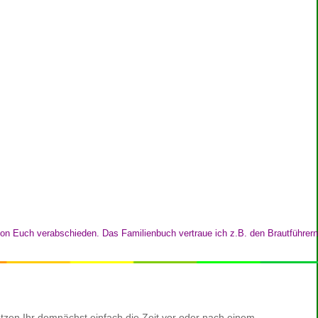
von Euch verabschieden. Das Familienbuch vertraue ich z.B. den Brautführern
utzen Ihr demnächst einfach die Zeit vor oder nach einem