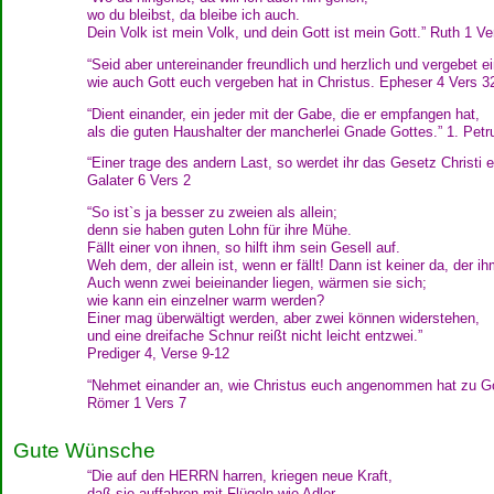
wo du bleibst, da bleibe ich auch.
Dein Volk ist mein Volk, und dein Gott ist mein Gott.” Ruth 1 Ve
“Seid aber untereinander freundlich und herzlich und vergebet e
wie auch Gott euch vergeben hat in Christus. Epheser 4 Vers 3
“Dient einander, ein jeder mit der Gabe, die er empfangen hat,
als die guten Haushalter der mancherlei Gnade Gottes.” 1. Petr
“Einer trage des andern Last, so werdet ihr das Gesetz Christi er
Galater 6 Vers 2
“So ist`s ja besser zu zweien als allein;
denn sie haben guten Lohn für ihre Mühe.
Fällt einer von ihnen, so hilft ihm sein Gesell auf.
Weh dem, der allein ist, wenn er fällt! Dann ist keiner da, der ihm
Auch wenn zwei beieinander liegen, wärmen sie sich;
wie kann ein einzelner warm werden?
Einer mag überwältigt werden, aber zwei können widerstehen,
und eine dreifache Schnur reißt nicht leicht entzwei.”
Prediger 4, Verse 9-12
“Nehmet einander an, wie Christus euch angenommen hat zu Go
Römer 1 Vers 7
Gute Wünsche
“Die auf den HERRN harren, kriegen neue Kraft,
daß sie auffahren mit Flügeln wie Adler,