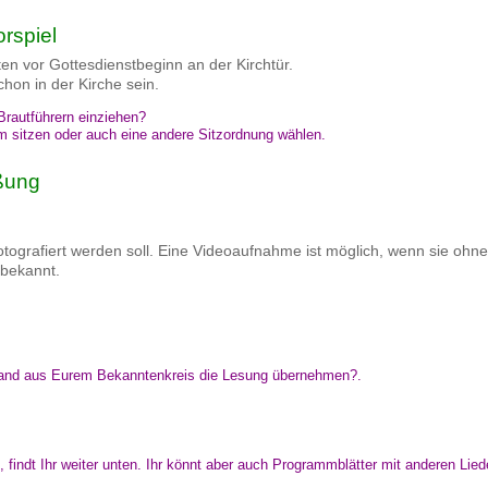
rspiel
ten vor Gottesdienstbeginn an der Kirchtür.
chon in der Kirche sein.
 Brautführern einziehen?
m sitzen oder auch eine andere Sitzordnung wählen.
ßung
fotografiert werden soll. Eine Videoaufnahme ist möglich, wenn sie o
bekannt.
emand aus Eurem Bekanntenkreis die Lesung übernehmen?.
dt Ihr weiter unten. Ihr könnt aber auch Programmblätter mit anderen Liede