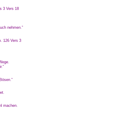
es 3 Vers 18
 euch nehmen.”
m. 126 Vers 3
 Wege.
r.”
 Bösen.”
et.
hl machen.