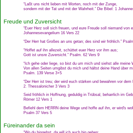
“Laßt uns nicht lieben mit Worten, noch mit der Zunge,
sondern mit der Tat und mit der Wahrheit.” Die Bibel: 1 Johann
Freude und Zuversicht
“Euer Herz soll sich freuen, und eure Freude soll niemand von
Johannesevangelium 16 Vers 22
“Der Herr hat Großes an uns getan; des sind wir fröhlich.” Psal
“Hoffet auf ihn allezeit, schüttet euer Herz vor ihm aus;
Gott ist unsre Zuversicht.” Psalm. 62 Vers 9
“Ich gehe oder liege, so bist du um mich und siehst alle meine
Von allen Seiten umgibst du mich und hältst deine Hand über mi
Psalm. 139 Verse 3+5
“Der Herr ist treu; der wird euch stärken und bewahren vor dem
2. Thessalonicher 3 Vers 3
Seid fröhlich in Hoffnung, geduldig in Trübsal, beharrlich im Geb
Römer 12 Vers 1
Befiehl dem HERRN deine Wege und hoffe auf ihn, er wird's wo
Psalm 37 Vers 5
Füreinander da sein
“Wo du hingehst, da will ich auch hin gehen;